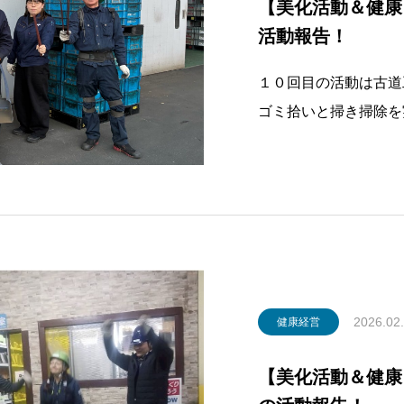
【美化活動＆健康・
活動報告！
１０回目の活動は古道
ゴミ拾いと掃き掃除を
委員と推進責任者（管
総勢６名です。扉の溝
やほこりがたまりやす
康状況の把握では、
2026.02
健康経営
【美化活動＆健康・