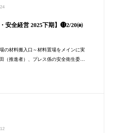
.24
安全経営 2025下期】⓫2/20㈮
工場の材料搬入口～材料置場をメインに実
田（推進者）、プレス係の安全衛生委員
係長）、プレス係のメンバー総勢６名で
工場の整理整頓を実施、問題点や意見交
ました&#x263a;グループの皆で仲良く
.12