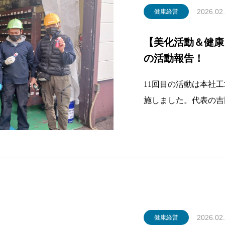
2026.02
健康経営
【美化活動＆健康・
の活動報告！
11回目の活動は本社
施しました。代表の吉
と推進責任者（プレス
ゴミ拾いと掃き掃除、
換も行い改善活動も出来
準備運動
2026.02
健康経営