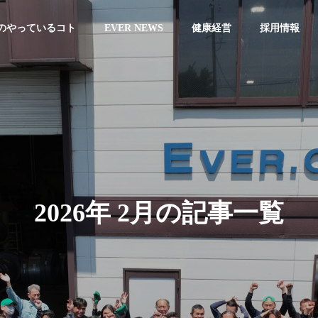
のやっているコト
EVER NEWS
健康経営
採用情報
2
0
2
6
年
2
月
の
記
事
一
覧
・社長挨
事業案内
会社沿
ssage
Service
Company Hi