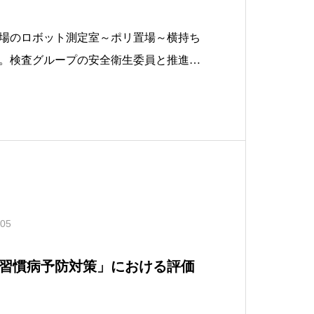
場のロボット測定室～ポリ置場～横持ち
。検査グループの安全衛生委員と推進責
レス係のメンバー総勢５名でゴミ拾い・
理整頓も行い改善も出来ました&#x1f6
より夜勤者の方と合同で活動出来たとの報告を
.05
習慣病予防対策」における評価