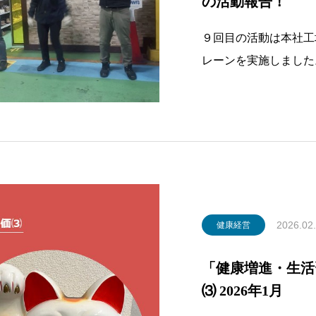
の活動報告！
９回目の活動は本社工
レーンを実施しました
任者（製造課長）、プ
掃き掃除、ポリ置場の整
03;今回は18：30
いた
2026.02
健康経営
「健康増進・生活
⑶ 2026年1月