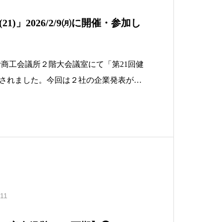
1)」2026/2/9㈪に開催・参加し
、常滑商工会議所２階大会議室にて「第21回健
されました。今回は２社の企業発表が行
推進チームからは１名のスタッフが現地
ームの健康経営アドバイザーはWebから
応答ではWebから弊社の現状のお話や質
.11