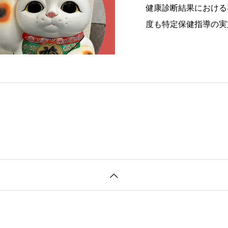
健康診断結果における
度も特定保健指導の実
結果フォローを行って
了）再検査受診率は6
にフォローを行って「
高めていき