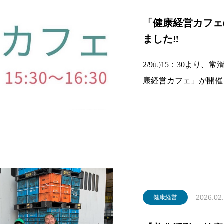
「健康経営カフェ(2
ました‼
2/9㈪15：30より
康経営カフェ」が開催
われ、弊社の健康経営
にて、健康経営推進チ
参加をしました。質疑
問等
2026.02
健康経営