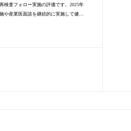
再検査フォロー実施の評価です。2025年
施や産業医面談を継続的に実施して健診
います。1/30現在で（健康診断実施完
7％となっております。引き続き、継続的
健康意識」（健康でいられる大切さ）を