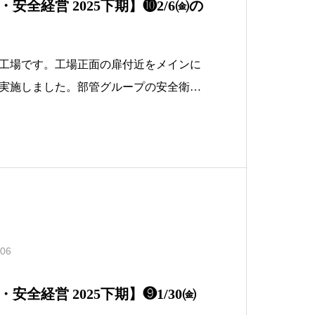
安全経営 2025下期】❿2/6㈮の
工場です。工場正面の扉付近をメインに
実施しました。部管グループの安全衛生
理係係長）、部管Ｇと生管Ｇのメンバー
や扉の左右にある柱の横に砂や土、ゴミ
いので、今回は重点的に行いました。健
.06
安全経営 2025下期】❾1/30㈮