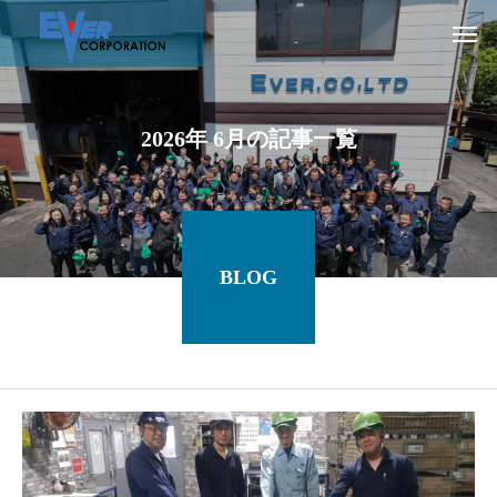
2
0
2
6
年
6
月
の
記
事
一
覧
BLOG